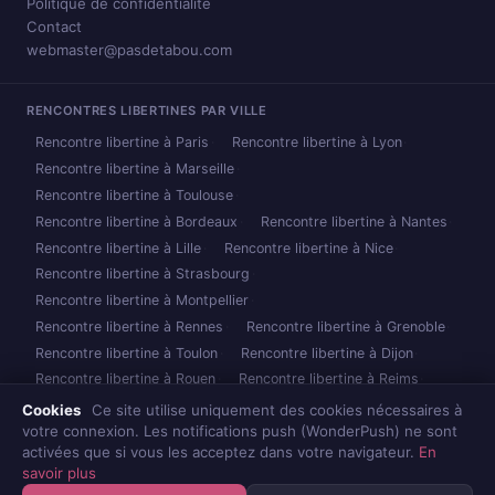
Politique de confidentialité
Contact
webmaster@pasdetabou.com
RENCONTRES LIBERTINES PAR VILLE
Rencontre libertine à Paris
Rencontre libertine à Lyon
Rencontre libertine à Marseille
Rencontre libertine à Toulouse
Rencontre libertine à Bordeaux
Rencontre libertine à Nantes
Rencontre libertine à Lille
Rencontre libertine à Nice
Rencontre libertine à Strasbourg
Rencontre libertine à Montpellier
Rencontre libertine à Rennes
Rencontre libertine à Grenoble
Rencontre libertine à Toulon
Rencontre libertine à Dijon
Rencontre libertine à Rouen
Rencontre libertine à Reims
Rencontre libertine à Caen
Rencontre libertine à Nancy
Cookies
Ce site utilise uniquement des cookies nécessaires à
votre connexion. Les notifications push (WonderPush) ne sont
Rencontre libertine à Metz
Rencontre libertine à Brest
activées que si vous les acceptez dans votre navigateur.
En
Toutes les villes →
savoir plus