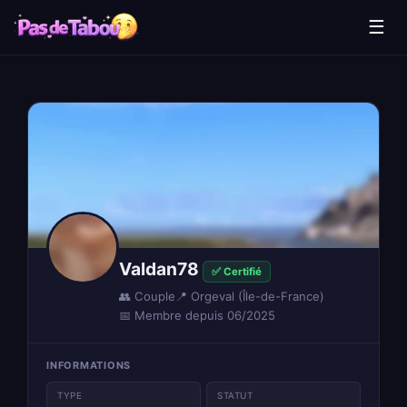
☰
Valdan78
✅ Certifié
👥 Couple
📍 Orgeval (Île-de-France)
📅 Membre depuis 06/2025
INFORMATIONS
TYPE
STATUT