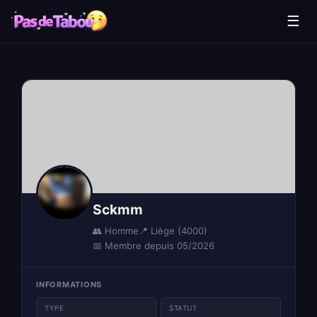
☰
Sckmm
👥 Homme
📍 Liège (4000)
📅 Membre depuis 05/2026
INFORMATIONS
TYPE
STATUT