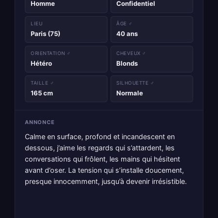
Homme
Confidentiel
LIEU
ÂGE ♂
Paris (75)
40 ans
ORIENTATION ♂
CHEVEUX ♂
Hétéro
Blonds
TAILLE ♂
SILHOUETTE ♂
165 cm
Normale
ANNONCE
Calme en surface, profond et incandescent en
dessous, j’aime les regards qui s’attardent, les
conversations qui frôlent, les mains qui hésitent
avant d’oser. La tension qui s’installe doucement,
presque innocemment, jusqu’à devenir irrésistible.