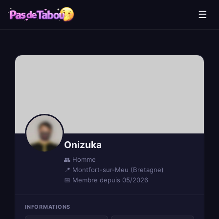
☰
Onizuka
👥 Homme
📍 Montfort-sur-Meu (Bretagne)
📅 Membre depuis 05/2026
INFORMATIONS