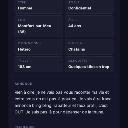
TYPE
STATUT
Homme
Confidentiel
LIEU
ÂGE ♂
Montfort-sur-Meu
44 ans
(35)
ORIENTATION ♂
CHEVEUX ♂
Hétéro
Châtains
TAILLE ♂
SILHOUETTE ♂
163 cm
Quelques kilos en trop
ANNONCE
Rien à dire, je ne vais pas vous raconter ma vie et
entre nous on est pas là pour ça. Je vais être franc,
annonce bling bling, rabatteur et faux profil, c'est
OUT. Je suis pas là pour dépenser de la thune.
RECHERCHE