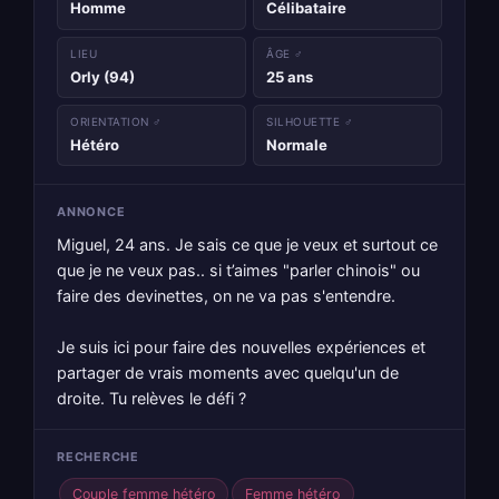
Homme
Célibataire
LIEU
ÂGE ♂
Orly (94)
25 ans
ORIENTATION ♂
SILHOUETTE ♂
Hétéro
Normale
ANNONCE
Miguel, 24 ans. Je sais ce que je veux et surtout ce
que je ne veux pas.. si t’aimes "parler chinois" ou
faire des devinettes, on ne va pas s'entendre.
Je suis ici pour faire des nouvelles expériences et
partager de vrais moments avec quelqu'un de
droite. Tu relèves le défi ?
RECHERCHE
Couple femme hétéro
Femme hétéro