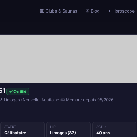
🏛️ Clubs & Saunas
📰 Blog
✦ Horoscope
51
✅ Certifié
📍 Limoges (Nouvelle-Aquitaine)
📅 Membre depuis 05/2026
STATUT
LIEU
ÂGE ♂
Célibataire
Limoges (87)
40 ans