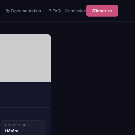
📚 Documentation
❓ FAQ
Connexion
S'inscrire
ORIENTATION ♂
Hétéro