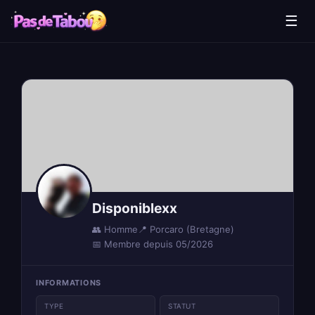
☰
Disponiblexx
👥 Homme
📍 Porcaro (Bretagne)
📅 Membre depuis 05/2026
INFORMATIONS
TYPE
STATUT