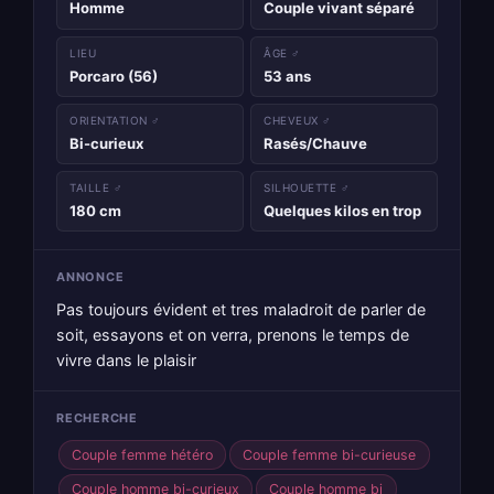
Homme
Couple vivant séparé
LIEU
ÂGE ♂
Porcaro (56)
53 ans
ORIENTATION ♂
CHEVEUX ♂
Bi-curieux
Rasés/Chauve
TAILLE ♂
SILHOUETTE ♂
180 cm
Quelques kilos en trop
ANNONCE
Pas toujours évident et tres maladroit de parler de
soit, essayons et on verra, prenons le temps de
vivre dans le plaisir
RECHERCHE
Couple femme hétéro
Couple femme bi-curieuse
Couple homme bi-curieux
Couple homme bi