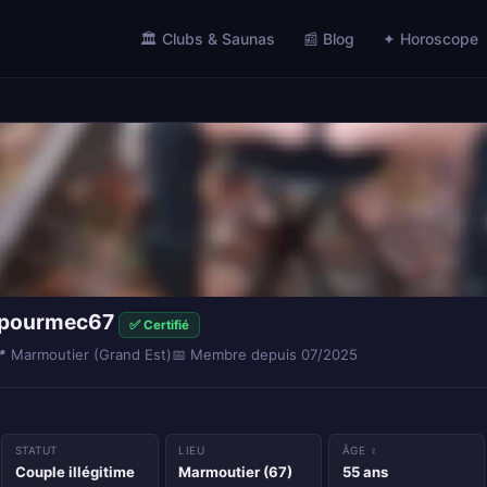
🏛️ Clubs & Saunas
📰 Blog
✦ Horoscope
epourmec67
✅ Certifié
 Marmoutier (Grand Est)
📅 Membre depuis 07/2025
STATUT
LIEU
ÂGE ♀
Couple illégitime
Marmoutier (67)
55 ans