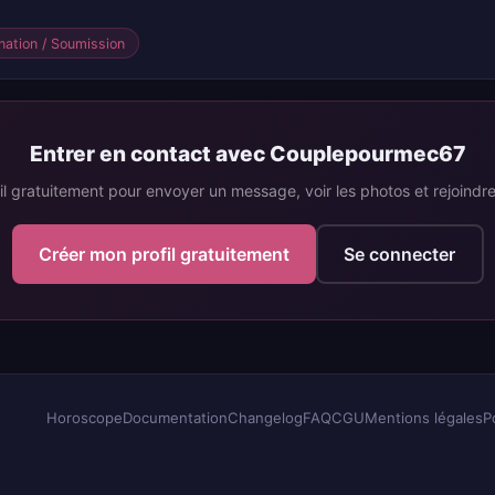
ation / Soumission
Entrer en contact avec Couplepourmec67
il gratuitement pour envoyer un message, voir les photos et rejoind
Créer mon profil gratuitement
Se connecter
Horoscope
Documentation
Changelog
FAQ
CGU
Mentions légales
P