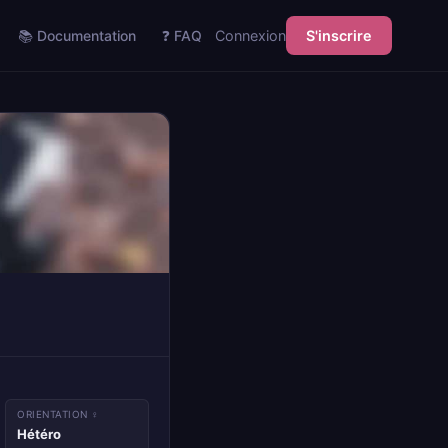
📚 Documentation
❓ FAQ
Connexion
S'inscrire
ORIENTATION ♀
Hétéro