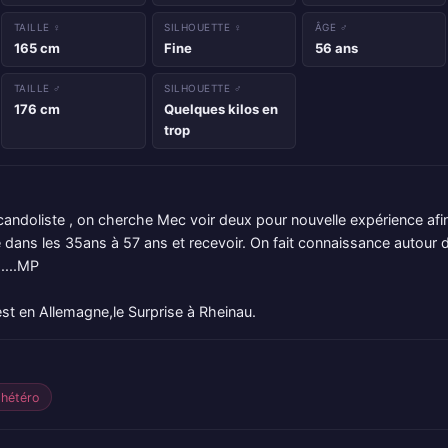
TAILLE ♀
SILHOUETTE ♀
ÂGE ♂
165 cm
Fine
56 ans
TAILLE ♂
SILHOUETTE ♂
176 cm
Quelques kilos en
trop
candoliste , on cherche Mec voir deux pour nouvelle expérience afi
gé dans les 35ans à 57 ans et recevoir. On fait connaissance autour d'
s....MP
 est en Allemagne,le Surprise à Rheinau.
hétéro