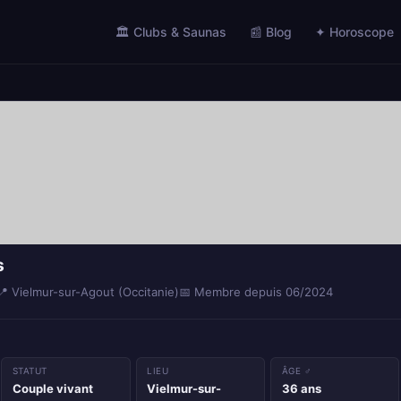
🏛️ Clubs & Saunas
📰 Blog
✦ Horoscope
s
📍 Vielmur-sur-Agout (Occitanie)
📅 Membre depuis 06/2024
STATUT
LIEU
ÂGE ♂
Couple vivant
Vielmur-sur-
36 ans