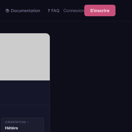
📚 Documentation
❓ FAQ
Connexion
S'inscrire
ORIENTATION ♂
Hétéro