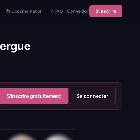
📚 Documentation
❓ FAQ
Connexion
S'inscrire
uergue
S'inscrire gratuitement
Se connecter