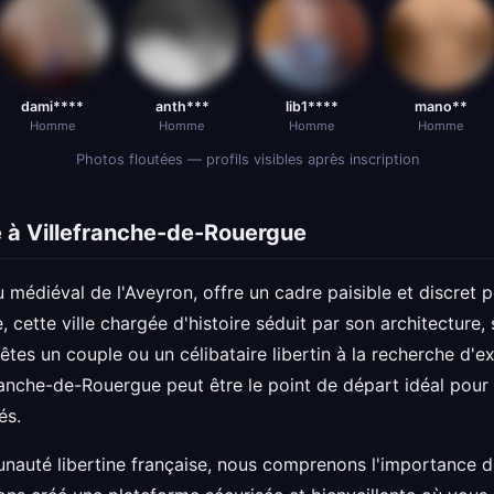
dami****
anth***
lib1****
mano**
Homme
Homme
Homme
Homme
Photos floutées — profils visibles après inscription
 à Villefranche-de-Rouergue
 médiéval de l'Aveyron, offre un cadre paisible et discret 
e, cette ville chargée d'histoire séduit par son architectur
êtes un couple ou un célibataire libertin à la recherche d'e
ranche-de-Rouergue peut être le point de départ idéal pour é
és.
nauté libertine française, nous comprenons l'importance de