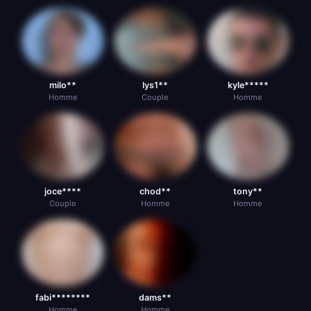
milo**
lys1**
kyle*****
Homme
Couple
Homme
joce****
chod**
tony**
Couple
Homme
Homme
fabi********
dams**
Homme
Homme