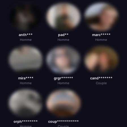
anth***
pad**
marc*****
Homme
Homme
Homme
mira****
grgr******
cand*******
Homme
Homme
Couple
orph********
coup***********
Homme
Couple