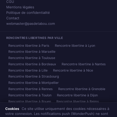
CGU
Mentions légales
Politique de confidentialité
Contact
webmaster@pasdetabou.com
RENCONTRES LIBERTINES PAR VILLE
Rencontre libertine à Paris
Rencontre libertine à Lyon
Rencontre libertine à Marseille
Rencontre libertine à Toulouse
Rencontre libertine à Bordeaux
Rencontre libertine à Nantes
Rencontre libertine à Lille
Rencontre libertine à Nice
Rencontre libertine à Strasbourg
Rencontre libertine à Montpellier
Rencontre libertine à Rennes
Rencontre libertine à Grenoble
Rencontre libertine à Toulon
Rencontre libertine à Dijon
Rencontre libertine à Rouen
Rencontre libertine à Reims
Rencontre libertine à Caen
Rencontre libertine à Nancy
Cookies
Ce site utilise uniquement des cookies nécessaires à
votre connexion. Les notifications push (WonderPush) ne sont
Rencontre libertine à Metz
Rencontre libertine à Brest