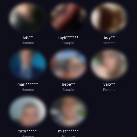
lett**
myli******
boy**
Homme
Couple
Homme
mari******
bebe**
valo**
Homme
Couple
Femme
toto*****
mist******
Homme
Homme