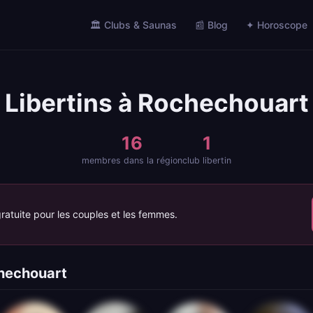
🏛️ Clubs & Saunas
📰 Blog
✦ Horoscope
Libertins à Rochechouart
16
1
membres dans la région
club libertin
ratuite pour les couples et les femmes.
chechouart