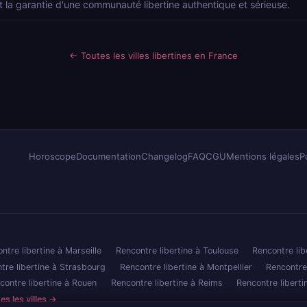
t la garantie d'une communauté libertine authentique et sérieuse.
← Toutes les villes libertines en France
Horoscope
Documentation
Changelog
FAQ
CGU
Mentions légales
P
ntre libertine à Marseille
Rencontre libertine à Toulouse
Rencontre lib
tre libertine à Strasbourg
Rencontre libertine à Montpellier
Rencontre
contre libertine à Rouen
Rencontre libertine à Reims
Rencontre libert
es les villes →