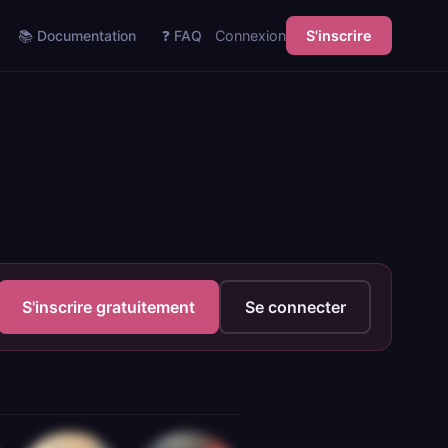
📚 Documentation
❓ FAQ
Connexion
S'inscrire
S'inscrire gratuitement
Se connecter