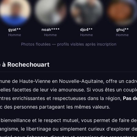
gyat**
noah****
djo4**
ghuj**
Homme
Homme
Homme
Homme
Photos floutées — profils visibles après inscription
e à Rochechouart
e de Haute-Vienne en Nouvelle-Aquitaine, offre un cadre 
elles facettes de leur vie amoureuse. Si vous êtes un coupl
ontres enrichissantes et respectueuses dans la région,
Pas d
c des personnes partageant les mêmes valeurs.
ienveillance et le respect mutuel, vous permet de faire de
angisme, le libertinage ou simplement curieux d'explorer d