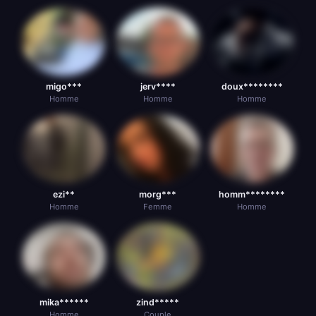
migo***
jerv****
doux********
Homme
Homme
Homme
ezi**
morg***
homm********
Homme
Femme
Homme
mika******
zind*****
Homme
Couple