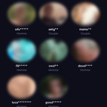
oliv*****
aetg**
mamo**
Homme
Couple
Couple
fili*****
cool**
doud****
Homme
Homme
Homme
luca********
good*****
Homme
Homme