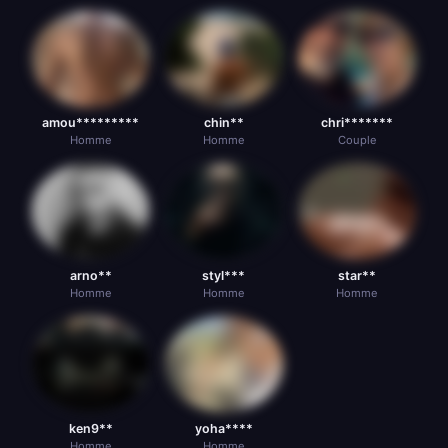
amou*********
chin**
chri*******
Homme
Homme
Couple
arno**
styl***
star**
Homme
Homme
Homme
ken9**
yoha****
Homme
Homme