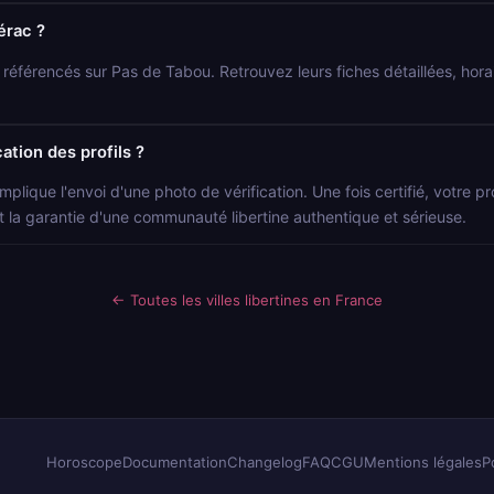
érac ?
s référencés sur Pas de Tabou. Retrouvez leurs fiches détaillées, hor
ation des profils ?
mplique l'envoi d'une photo de vérification. Une fois certifié, votre p
t la garantie d'une communauté libertine authentique et sérieuse.
← Toutes les villes libertines en France
Horoscope
Documentation
Changelog
FAQ
CGU
Mentions légales
P