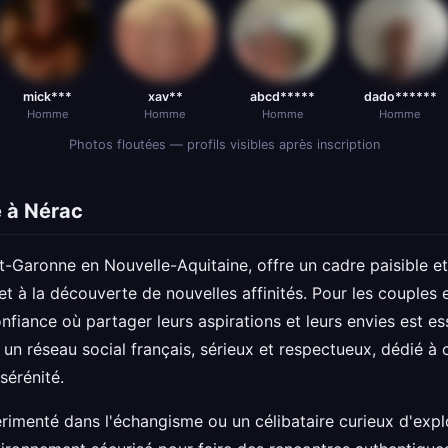
mick***
xav**
abcd*****
dado******
Homme
Homme
Homme
Homme
Photos floutées — profils visibles après inscription
 à Nérac
t-Garonne en Nouvelle-Aquitaine, offre un cadre paisible et
t à la découverte de nouvelles affinités. Pour les couples et
fiance où partager leurs aspirations et leurs envies est ess
un réseau social français, sérieux et respectueux, dédié à c
sérénité.
imenté dans l'échangisme ou un célibataire curieux d'explo