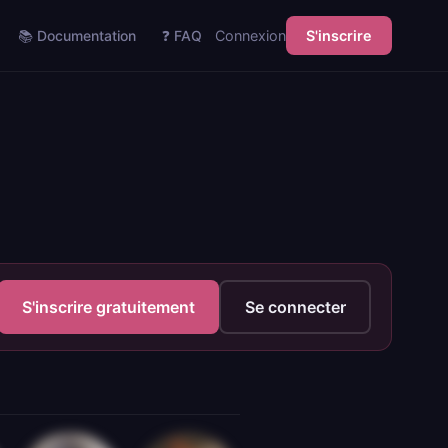
📚 Documentation
❓ FAQ
Connexion
S'inscrire
S'inscrire gratuitement
Se connecter