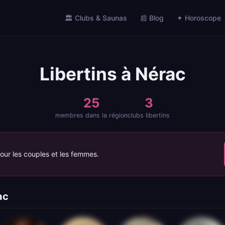
🏛️ Clubs & Saunas
📰 Blog
✦ Horoscope
Libertins à Nérac
25
3
membres dans la région
clubs libertins
pour les couples et les femmes.
ac