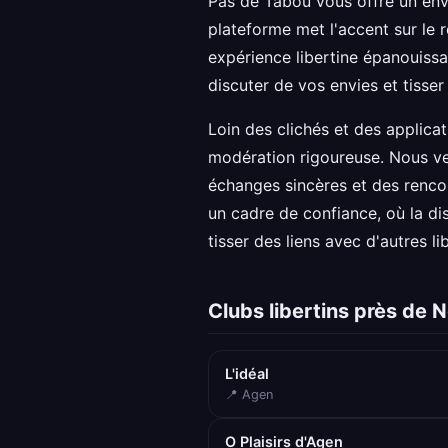
Pas de Tabou vous offre un env
plateforme met l'accent sur le
expérience libertine épanouiss
discuter de vos envies et tisse
Loin des clichés et des applica
modération rigoureuse. Nous vei
échanges sincères et des rencont
un cadre de confiance, où la di
tisser des liens avec d'autres l
Clubs libertins près de 
L'idéal
📍 Agen
O Plaisirs d'Agen