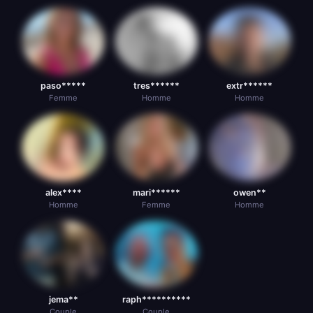
paso*****
tres******
extr******
Femme
Homme
Homme
alex****
mari******
owen**
Homme
Femme
Homme
jema**
raph**********
Couple
Couple