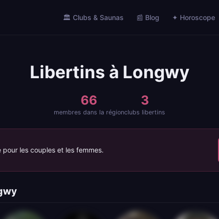
🏛️ Clubs & Saunas
📰 Blog
✦ Horoscope
Libertins à Longwy
66
3
membres dans la région
clubs libertins
e pour les couples et les femmes.
ngwy