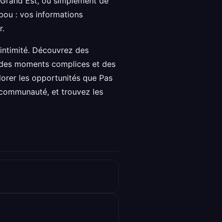
n Grand Est, ou simplement de
bou : vos informations
r.
 intimité. Découvrez des
er des moments complices et des
lorer les opportunités que Pas
e communauté, et trouvez les