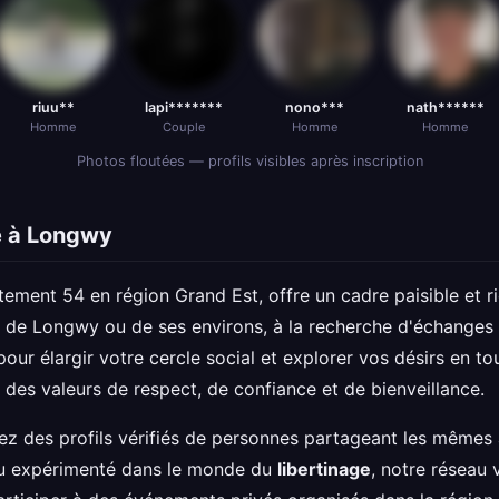
riuu**
lapi*******
nono***
nath******
Homme
Couple
Homme
Homme
Photos floutées — profils visibles après inscription
e à Longwy
tement 54 en région Grand Est, offre un cadre paisible et ri
in de Longwy ou de ses environs, à la recherche d'échanges
pour élargir votre cercle social et explorer vos désirs en 
 des valeurs de respect, de confiance et de bienveillance.
z des profils vérifiés de personnes partageant les mêmes a
ou expérimenté dans le monde du
libertinage
, notre réseau 