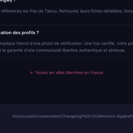
Longwy ?
s référencés sur Pas de Tabou. Retrouvez leurs fiches détaillées, hor
ation des profils ?
mplique l'envoi d'une photo de vérification. Une fois certifié, votre p
t la garantie d'une communauté libertine authentique et sérieuse.
← Toutes les villes libertines en France
Horoscope
Documentation
Changelog
FAQ
CGU
Mentions légales
P