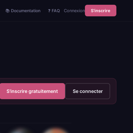
📚 Documentation
❓ FAQ
Connexion
S'inscrire
S'inscrire gratuitement
Se connecter