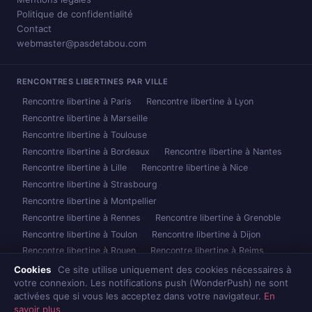
Politique de confidentialité
Contact
webmaster@pasdetabou.com
RENCONTRES LIBERTINES PAR VILLE
Rencontre libertine à Paris
Rencontre libertine à Lyon
Rencontre libertine à Marseille
Rencontre libertine à Toulouse
Rencontre libertine à Bordeaux
Rencontre libertine à Nantes
Rencontre libertine à Lille
Rencontre libertine à Nice
Rencontre libertine à Strasbourg
Rencontre libertine à Montpellier
Rencontre libertine à Rennes
Rencontre libertine à Grenoble
Rencontre libertine à Toulon
Rencontre libertine à Dijon
Rencontre libertine à Rouen
Rencontre libertine à Reims
Rencontre libertine à Caen
Rencontre libertine à Nancy
Cookies
Ce site utilise uniquement des cookies nécessaires à
votre connexion. Les notifications push (WonderPush) ne sont
Rencontre libertine à Metz
Rencontre libertine à Brest
activées que si vous les acceptez dans votre navigateur.
En
Toutes les villes →
savoir plus