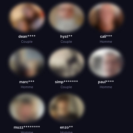
dean****
hyst**
cali***
Couple
Couple
Homme
marc***
simp*******
paul****
Homme
Couple
Homme
muzz********
enzo**
Homme
Homme