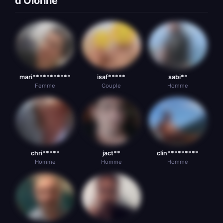
d'Olonne
mari***********
isaf*****
sabi**
Femme
Couple
Homme
chri*****
jact**
clin*********
Homme
Homme
Homme