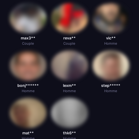
max3**
reva**
vic**
Couple
Couple
Homme
bonj******
lexm**
step*****
Homme
Homme
Homme
mat**
thk6**
Homme
Homme