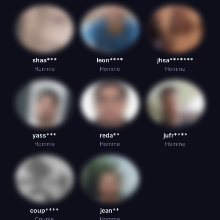
shaa***
leon****
jhsa*******
Homme
Homme
Homme
yass***
reda**
jufr****
Homme
Homme
Homme
coup****
jean**
Couple
Homme