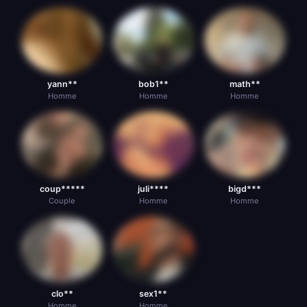
yann**
bob1**
math**
Homme
Homme
Homme
coup*****
juli****
bigd***
Couple
Homme
Homme
clo**
sex1**
Homme
Homme