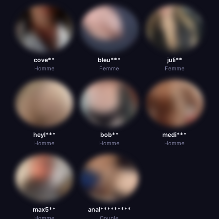
cove**
bleu***
juli**
Homme
Femme
Femme
heyl***
bob**
medi***
Homme
Homme
Homme
max5**
anal*********
Homme
Couple