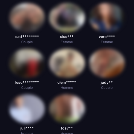
catf********
siss***
vero****
Couple
Femme
Femme
lesc********
clem*****
judy**
Couple
Homme
Couple
juli****
tos7**
Homme
Homme