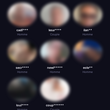
cadf***
lesa****
ilan**
Homme
Couple
Homme
secr****
newl*****
eole**
Homme
Homme
Homme
loul****
coup******
Homme
Couple