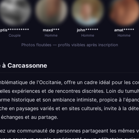
ptis**********
maxd***
john******
amat*****
Couple
Homme
Homme
Homme
Photos floutées — profils visibles après inscription
e à Carcassonne
lématique de l'Occitanie, offre un cadre idéal pour les cou
elles expériences et de rencontres discrètes. Loin du tumult
me historique et son ambiance intimiste, propice à l'épano
che en paysages variés et en sites culturels, invite à la déte
x échanges et au partage.
erez une communauté de personnes partageant les mêmes va