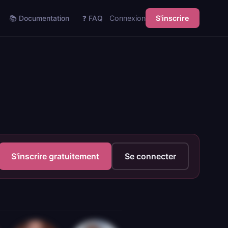
📚 Documentation
❓ FAQ
Connexion
S'inscrire
S'inscrire gratuitement
Se connecter