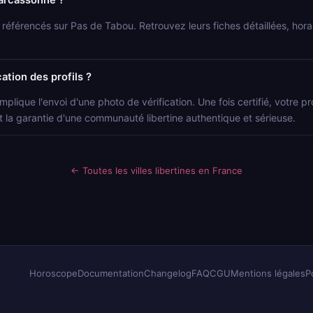
Carcassonne ?
s référencés sur Pas de Tabou. Retrouvez leurs fiches détaillées, hor
ation des profils ?
mplique l'envoi d'une photo de vérification. Une fois certifié, votre p
t la garantie d'une communauté libertine authentique et sérieuse.
← Toutes les villes libertines en France
Horoscope
Documentation
Changelog
FAQ
CGU
Mentions légales
P