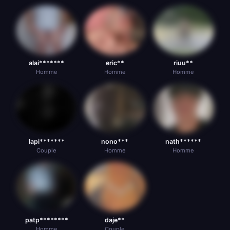
alai*******
eric**
riuu**
Homme
Homme
Homme
lapi*******
nono***
nath******
Couple
Homme
Homme
patp********
daje**
Homme
Couple