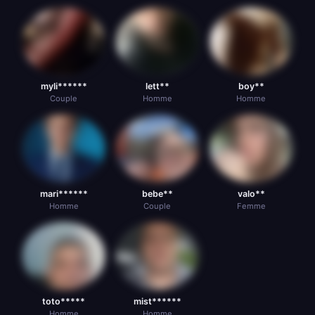
myli******
lett**
boy**
Couple
Homme
Homme
mari******
bebe**
valo**
Homme
Couple
Femme
toto*****
mist******
Homme
Homme