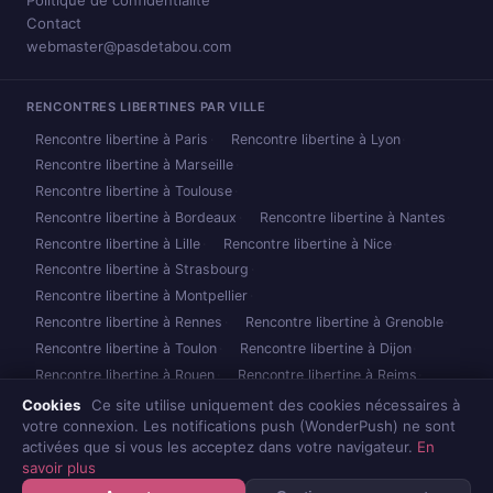
Politique de confidentialité
Contact
webmaster@pasdetabou.com
RENCONTRES LIBERTINES PAR VILLE
Rencontre libertine à Paris
Rencontre libertine à Lyon
Rencontre libertine à Marseille
Rencontre libertine à Toulouse
Rencontre libertine à Bordeaux
Rencontre libertine à Nantes
Rencontre libertine à Lille
Rencontre libertine à Nice
Rencontre libertine à Strasbourg
Rencontre libertine à Montpellier
Rencontre libertine à Rennes
Rencontre libertine à Grenoble
Rencontre libertine à Toulon
Rencontre libertine à Dijon
Rencontre libertine à Rouen
Rencontre libertine à Reims
Rencontre libertine à Caen
Rencontre libertine à Nancy
Cookies
Ce site utilise uniquement des cookies nécessaires à
votre connexion. Les notifications push (WonderPush) ne sont
Rencontre libertine à Metz
Rencontre libertine à Brest
activées que si vous les acceptez dans votre navigateur.
En
Toutes les villes →
savoir plus