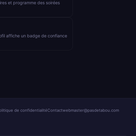
aires et programme des soirées
rofil affiche un badge de confiance
olitique de confidentialité
Contact
webmaster@pasdetabou.com