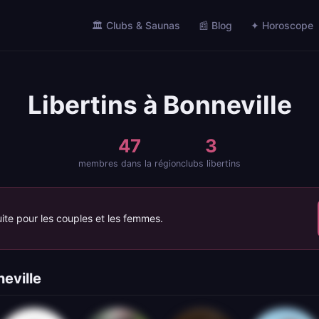
🏛️ Clubs & Saunas
📰 Blog
✦ Horoscope
Libertins à Bonneville
47
3
membres dans la région
clubs libertins
ite pour les couples et les femmes.
eville