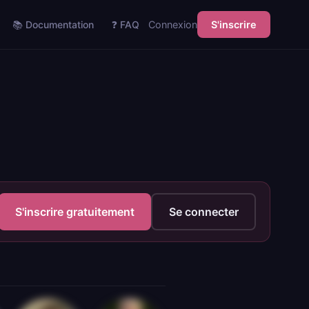
📚 Documentation
❓ FAQ
Connexion
S'inscrire
S'inscrire gratuitement
Se connecter