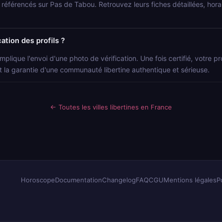
s référencés sur Pas de Tabou. Retrouvez leurs fiches détaillées, hor
ation des profils ?
mplique l'envoi d'une photo de vérification. Une fois certifié, votre p
t la garantie d'une communauté libertine authentique et sérieuse.
← Toutes les villes libertines en France
Horoscope
Documentation
Changelog
FAQ
CGU
Mentions légales
P