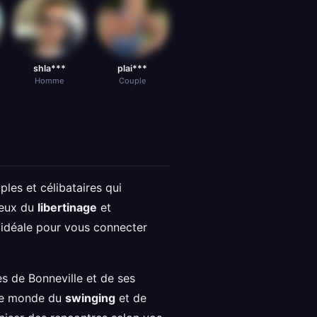
shla***
plai***
Homme
Couple
ples et célibataires qui
rieux du
libertinage
et
 idéale pour vous connecter
s de Bonneville et de ses
 le monde du
swinging
et de