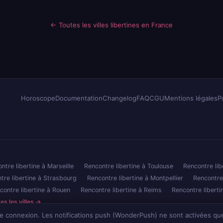
← Toutes les villes libertines en France
Horoscope
Documentation
Changelog
FAQ
CGU
Mentions légales
P
ntre libertine à Marseille
Rencontre libertine à Toulouse
Rencontre lib
tre libertine à Strasbourg
Rencontre libertine à Montpellier
Rencontre
contre libertine à Rouen
Rencontre libertine à Reims
Rencontre libert
es les villes →
re connexion. Les notifications push (WonderPush) ne sont activées que