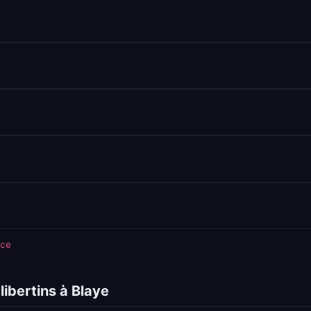
nce
ibertins à Blaye