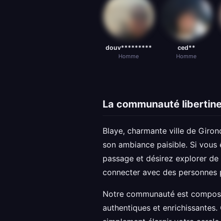
douv*********
ced**
Homme
Homme
La communauté libertine
Blaye, charmante ville de Giron
son ambiance paisible. Si vous 
passage et désirez explorer de
connecter avec des personnes p
Notre communauté est composée
authentiques et enrichissantes.