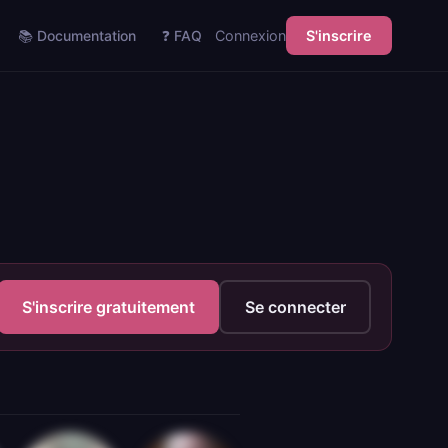
📚 Documentation
❓ FAQ
Connexion
S'inscrire
S'inscrire gratuitement
Se connecter