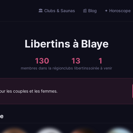
🏛️ Clubs & Saunas
📰 Blog
✦ Horoscope
Libertins à Blaye
130
13
1
membres dans la région
clubs libertins
soirée à venir
our les couples et les femmes.
ye