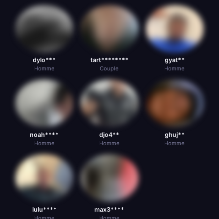
dylo***
tart********
gyat**
Homme
Couple
Homme
noah****
djo4**
ghuj**
Homme
Homme
Homme
lulu****
max3****
Homme
Homme