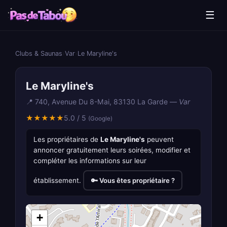
☰
Clubs & Saunas
›
Var
›
Le Maryline's
Le Maryline's
📍 740, Avenue Du 8-Mai, 83130 La Garde —
Var
★★★★★
5.0 / 5
(Google)
Les propriétaires de
Le Maryline's
peuvent
annoncer gratuitement leurs soirées, modifier et
compléter les informations sur leur
établissement.
🔑 Vous êtes propriétaire ?
+