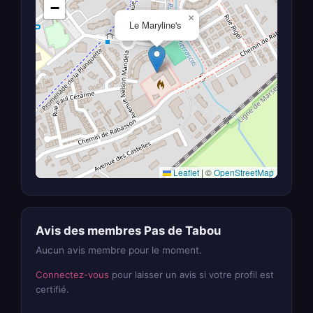
−
×
Le Maryline's
Leaflet
|
©
OpenStreetMap
Avis des membres Pas de Tabou
Aucun avis membre pour le moment.
Connectez-vous
pour laisser un avis si votre profil est
certifié.