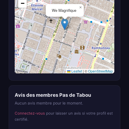
−
×
We Magnifique
Leaflet
|
©
OpenStreetMap
Avis des membres Pas de Tabou
Aucun avis membre pour le moment.
Connectez-vous
pour laisser un avis si votre profil est
certifié.