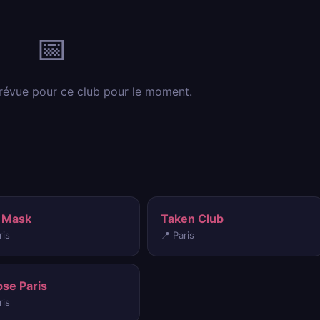
📅
révue pour ce club pour le moment.
 Mask
Taken Club
ris
📍 Paris
pse Paris
ris