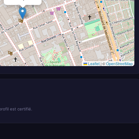
Leaflet
|
©
OpenStreetMap
rofil est certifié.