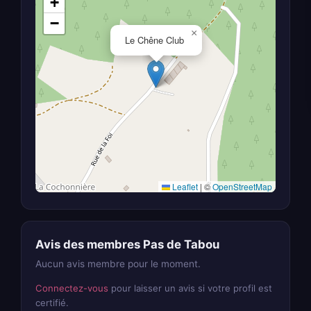
+
−
×
Le Chêne Club
Leaflet
|
©
OpenStreetMap
Avis des membres Pas de Tabou
Aucun avis membre pour le moment.
Connectez-vous
pour laisser un avis si votre profil est
certifié.