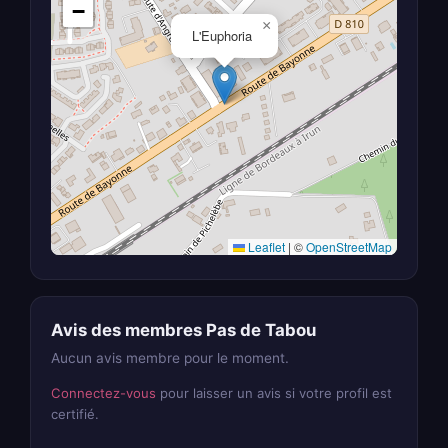
−
×
L'Euphoria
Leaflet
|
©
OpenStreetMap
Avis des membres Pas de Tabou
Aucun avis membre pour le moment.
Connectez-vous
pour laisser un avis si votre profil est
certifié.