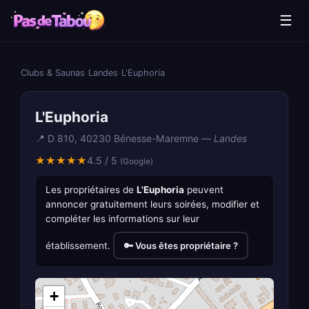
☰
Clubs & Saunas
›
Landes
›
L'Euphoria
L'Euphoria
📍 D 810, 40230 Bénesse-Maremne —
Landes
★★★★★
4.5 / 5
(Google)
Les propriétaires de
L'Euphoria
peuvent
annoncer gratuitement leurs soirées, modifier et
compléter les informations sur leur
établissement.
🔑 Vous êtes propriétaire ?
+