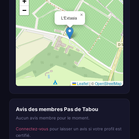
+
−
×
L'Extasia
Leaflet
|
©
OpenStreetMap
Avis des membres Pas de Tabou
Aucun avis membre pour le moment.
Connectez-vous
pour laisser un avis si votre profil est
certifié.