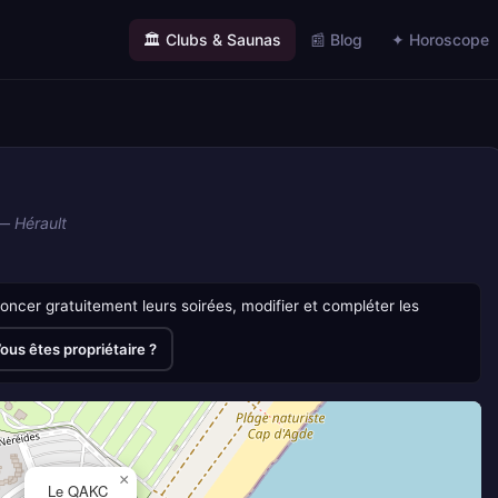
🏛️ Clubs & Saunas
📰 Blog
✦ Horoscope
 —
Hérault
ncer gratuitement leurs soirées, modifier et compléter les
ous êtes propriétaire ?
×
Le QAKC