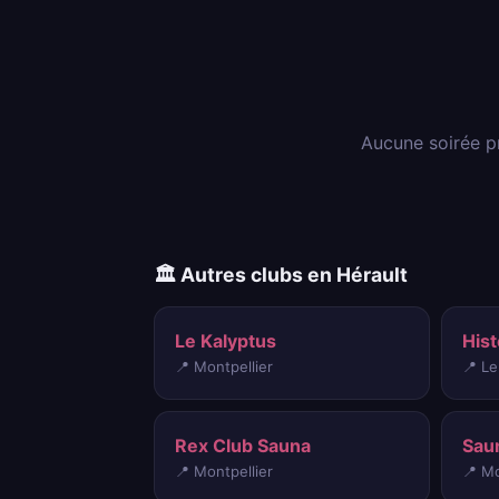
Aucune soirée p
🏛️ Autres clubs en Hérault
Le Kalyptus
Hist
📍 Montpellier
📍 L
Rex Club Sauna
Sau
📍 Montpellier
📍 Mo