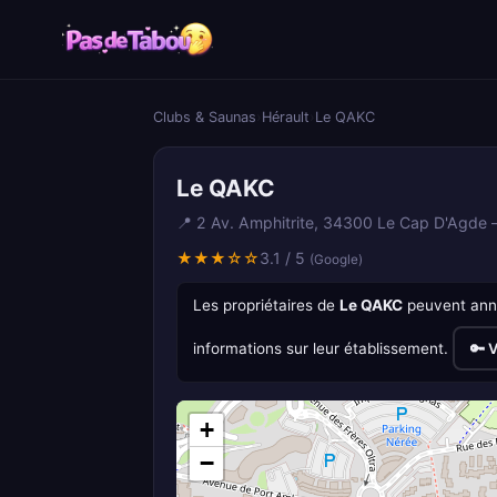
Clubs & Saunas
›
Hérault
›
Le QAKC
Le QAKC
📍 2 Av. Amphitrite, 34300 Le Cap D'Agde
★★★☆☆
3.1 / 5
(Google)
Les propriétaires de
Le QAKC
peuvent anno
informations sur leur établissement.
🔑 V
+
−