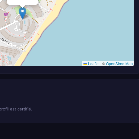
Leaflet
|
©
OpenStreetMap
rofil est certifié.