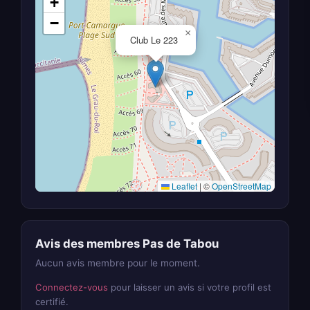
+
−
×
Club Le 223
Leaflet
|
©
OpenStreetMap
Avis des membres Pas de Tabou
Aucun avis membre pour le moment.
Connectez-vous
pour laisser un avis si votre profil est
certifié.