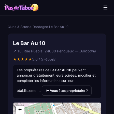
☰
Clubs & Saunas
›
Dordogne
›
Le Bar Au 10
Le Bar Au 10
📍 10, Rue Puebla, 24000 Périgueux —
Dordogne
★★★★★
5.0 / 5
(Google)
Les propriétaires de
Le Bar Au 10
peuvent
annoncer gratuitement leurs soirées, modifier et
compléter les informations sur leur
établissement.
🔑 Vous êtes propriétaire ?
+