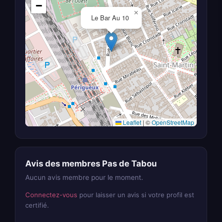
−
×
Le Bar Au 10
Leaflet
|
©
OpenStreetMap
Avis des membres Pas de Tabou
Aucun avis membre pour le moment.
Connectez-vous
pour laisser un avis si votre profil est
certifié.