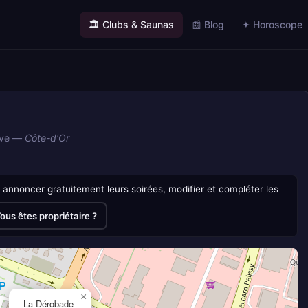
🏛️ Clubs & Saunas
📰 Blog
✦ Horoscope
ôve —
Côte-d'Or
annoncer gratuitement leurs soirées, modifier et compléter les
ous êtes propriétaire ?
×
La Dérobade