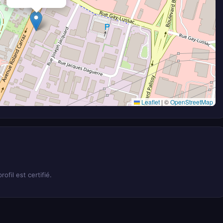
Leaflet
|
©
OpenStreetMap
rofil est certifié.