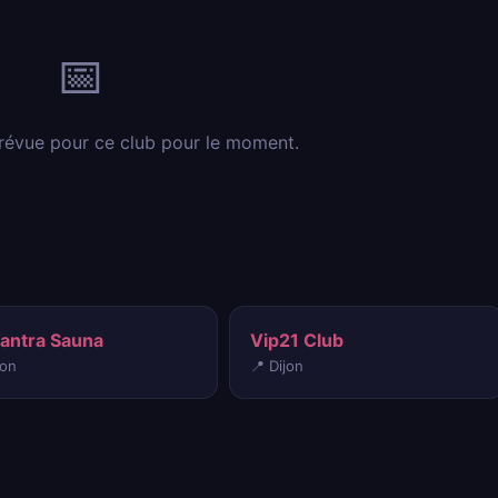
📅
révue pour ce club pour le moment.
Tantra Sauna
Vip21 Club
jon
📍 Dijon