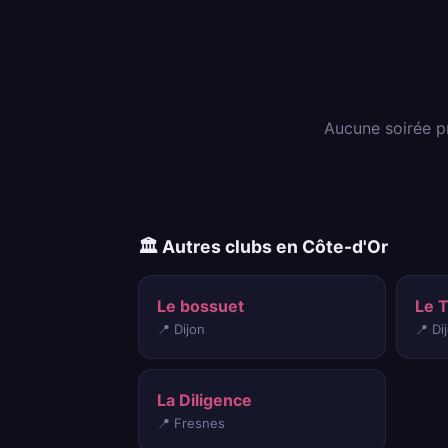
Aucune soirée p
🏛️ Autres clubs en Côte-d'Or
Le bossuet
Le 
📍 Dijon
📍 Di
La Diligence
📍 Fresnes