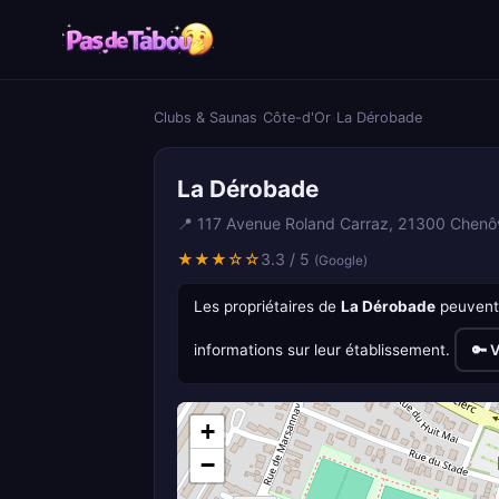
Clubs & Saunas
›
Côte-d'Or
›
La Dérobade
La Dérobade
📍 117 Avenue Roland Carraz, 21300 Chen
★★★☆☆
3.3 / 5
(Google)
Les propriétaires de
La Dérobade
peuvent 
informations sur leur établissement.
🔑 V
+
−