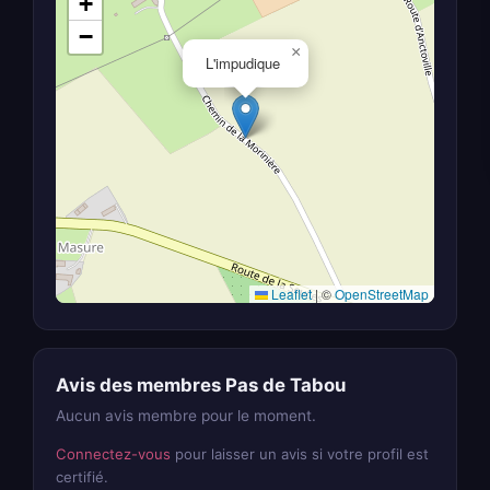
+
−
×
L'impudique
Leaflet
|
©
OpenStreetMap
Avis des membres Pas de Tabou
Aucun avis membre pour le moment.
Connectez-vous
pour laisser un avis si votre profil est
certifié.