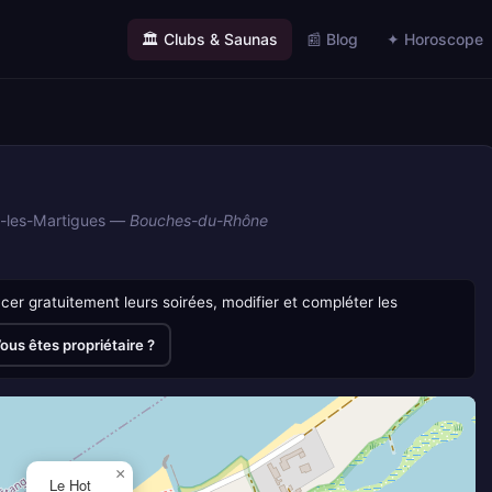
🏛️ Clubs & Saunas
📰 Blog
✦ Horoscope
f-les-Martigues —
Bouches-du-Rhône
r gratuitement leurs soirées, modifier et compléter les
ous êtes propriétaire ?
×
Le Hot