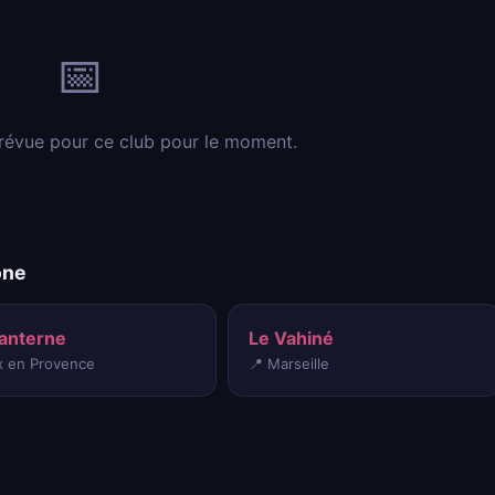
📅
révue pour ce club pour le moment.
ône
Lanterne
Le Vahiné
ix en Provence
📍 Marseille