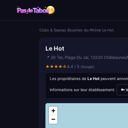
Clubs & Saunas
›
Bouches-du-Rhône
›
Le Hot
Le Hot
📍 36 Ter, Plage Du Jaï, 13220 Châteauneu
★★★★☆
4.4 / 5
(Google)
Les propriétaires de
Le Hot
peuvent annonce
informations sur leur établissement.
🔑 V
+
−