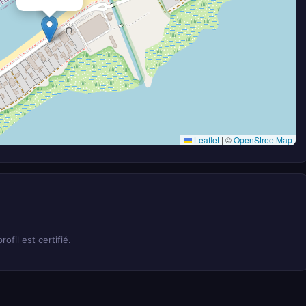
Leaflet
|
©
OpenStreetMap
rofil est certifié.