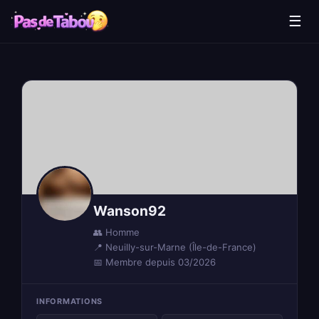
☰
Wanson92
👥 Homme
📍 Neuilly-sur-Marne (Île-de-France)
📅 Membre depuis 03/2026
INFORMATIONS