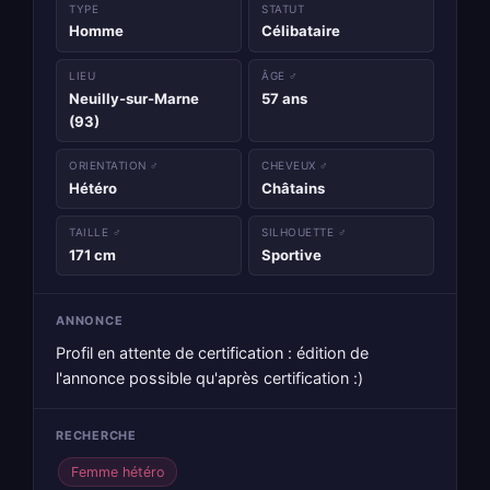
TYPE
STATUT
Homme
Célibataire
LIEU
ÂGE ♂
Neuilly-sur-Marne
57 ans
(93)
ORIENTATION ♂
CHEVEUX ♂
Hétéro
Châtains
TAILLE ♂
SILHOUETTE ♂
171 cm
Sportive
ANNONCE
Profil en attente de certification : édition de
l'annonce possible qu'après certification :)
RECHERCHE
Femme hétéro