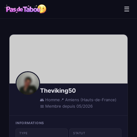
☰
Theviking50
👥 Homme
📍 Amiens (Hauts-de-France)
📅 Membre depuis 05/2026
INFORMATIONS
TYPE
STATUT