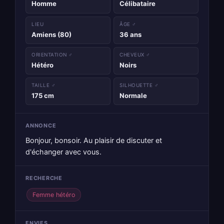
Homme
Célibataire
LIEU
ÂGE ♂
Amiens (80)
36 ans
ORIENTATION ♂
CHEVEUX ♂
Hétéro
Noirs
TAILLE ♂
SILHOUETTE ♂
175 cm
Normale
ANNONCE
Bonjour, bonsoir. Au plaisir de discuter et
d'échanger avec vous.
RECHERCHE
Femme hétéro
ENVIES