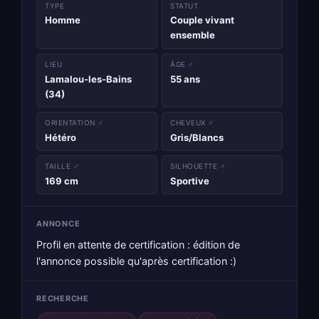
TYPE
STATUT
Homme
Couple vivant
ensemble
LIEU
ÂGE ♂
Lamalou-les-Bains
55 ans
(34)
ORIENTATION ♂
CHEVEUX ♂
Hétéro
Gris/Blancs
TAILLE ♂
SILHOUETTE ♂
169 cm
Sportive
ANNONCE
Profil en attente de certification : édition de
l'annonce possible qu'après certification :)
RECHERCHE