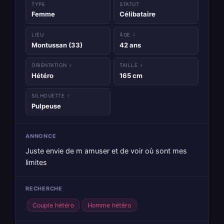
TYPE
STATUT
Femme
Célibataire
LIEU
ÂGE ♀
Montussan (33)
42 ans
ORIENTATION ♀
TAILLE ♀
Hétéro
165 cm
SILHOUETTE ♀
Pulpeuse
ANNONCE
Juste envie de m amuser et de voir où sont mes
limites
RECHERCHE
Couple hétéro
Homme hétéro